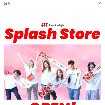
Tシャツ
雑貨
パーカー
スマホリング
ロンT
モバイルバッテリー
バケットハット
タオル
サコッシュ