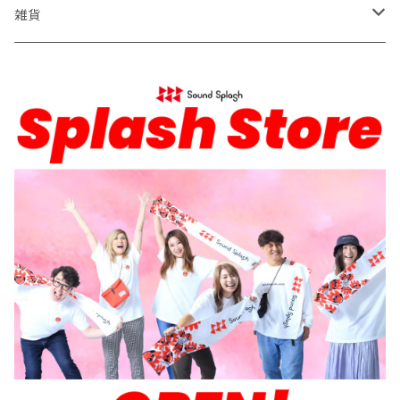
Tシャツ
雑貨
パーカー
スマホリング
ロンT
モバイルバッテリー
バケットハット
タオル
サコッシュ